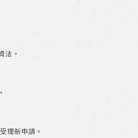
資法。
。
予受理新申請。